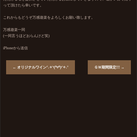
って頂けたら幸いです。
これからもどうぞ万感遊楽をよろしくお願い致します。
万感遊楽一同
(一同言うほどおらんけど笑)
iPhoneから送信
←
オリジナルワイン°˖✧◝(⁰▿⁰)◜✧˖°
ＧＷ期間限定!!!
→